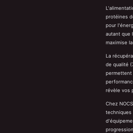
L'alimentat
protéines d
pour l'éner
autant que 
maximise la
La récupéra
de qualité 
permettent 
performance
révèle vos 
Chez NOCSY,
techniques 
d'équipeme
progression