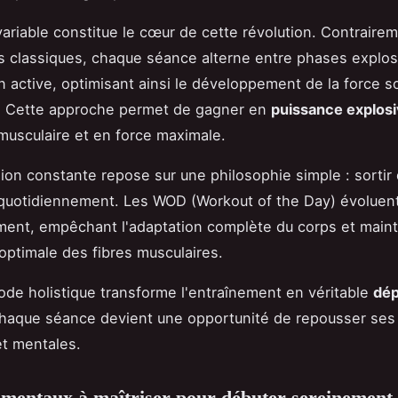
 variable constitue le cœur de cette révolution. Contraire
classiques, chaque séance alterne entre phases explos
n active, optimisant ainsi le développement de la force s
. Cette approche permet de gagner en
puissance explos
usculaire et en force maximale.
ion constante repose sur une philosophie simple : sortir
quotidiennement. Les WOD (Workout of the Day) évoluen
ment, empêchant l'adaptation complète du corps et main
 optimale des fibres musculaires.
de holistique transforme l'entraînement en véritable
dé
chaque séance devient une opportunité de repousser ses 
t mentales.
mentaux à maîtriser pour débuter sereinement