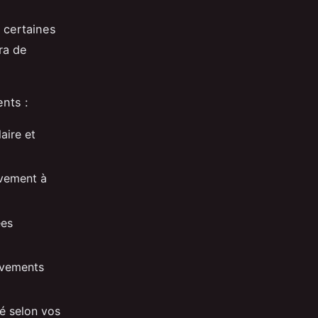
 certaines
ra de
nts :
aire et
uvement à
ees
uvements
té selon vos