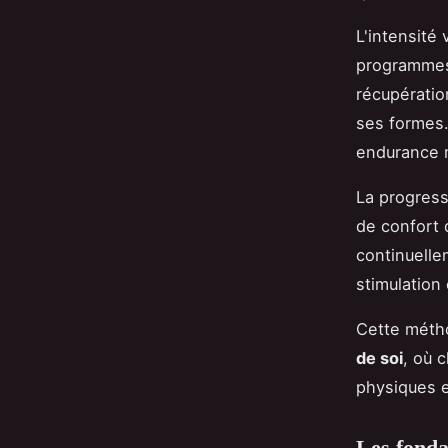
L'intensité
programmes 
récupératio
ses formes
endurance m
La progress
de confort 
continuelle
stimulation
Cette métho
de soi
, où 
physiques e
Les fonda