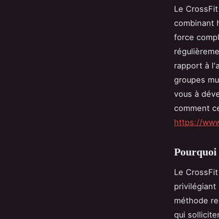
Le CrossFit
combinant h
force compl
régulièreme
rapport à l
groupes mus
vous à dév
comment cet
https://www
Pourquoi 
Le CrossFit
privilégiant
méthode rep
qui sollici