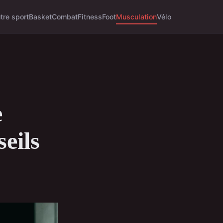
tre sport
Basket
Combat
Fitness
Foot
Musculation
Vélo
e
seils