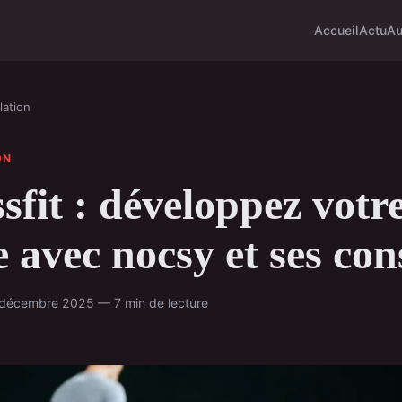
Accueil
Actu
Au
ation
ON
sfit : développez votr
e avec nocsy et ses con
 décembre 2025 — 7 min de lecture