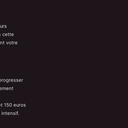
eurs
 cette
nt votre
progresser
sement
et 150 euros
intensif.