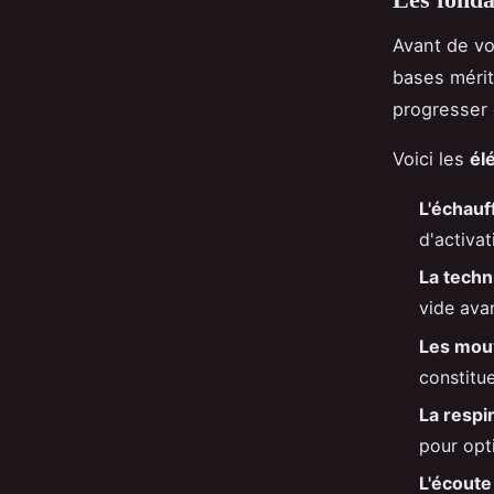
Avant de vo
bases mérit
progresser 
Voici les
él
L'échau
d'activa
La techn
vide ava
Les mou
constitu
La respi
pour opt
L'écoute