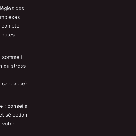
ilégiez des
complexes
ng compte
minutes
Un sommeil
n du stress
 cardiaque)
e : conseils
et sélection
 votre