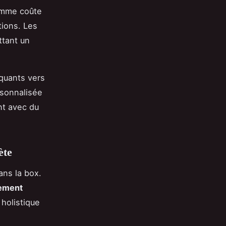
gamme coûte
tions. Les
ttant un
quants vers
rsonnalisée
nt avec du
ète
ans la box.
nement
 holistique