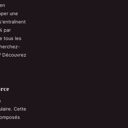
en
pper une
s'entraînent
% par
e tous les
Cherchez-
 ? Découvrez
orce
n
ulaire. Cette
 composés