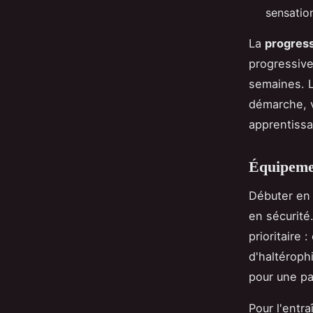
sensatio
La
progress
progressive
semaines. 
démarche, v
apprentissa
Équipemen
Débuter en
en sécurité
prioritaire 
d'haltéroph
pour une pa
Pour l'entr