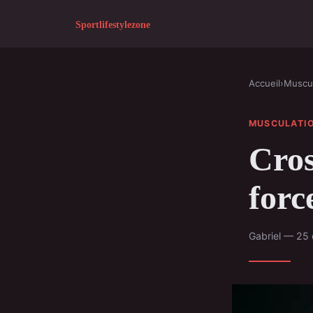
Accueil
›
Muscul
MUSCULATI
Cros
forc
Gabriel — 25