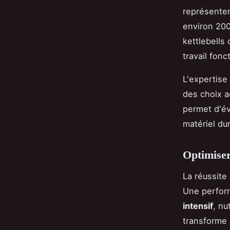
représenten
environ 200
kettlebells
travail fonc
L'expertise
des choix a
permet d'év
matériel du
Optimiser
La réussite
Une perform
intensif
, nu
transforme 