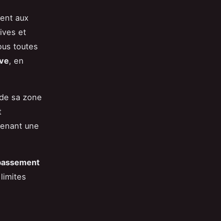
ment aux
ives et
ous toutes
ive
, en
 de sa zone
t
tenant une
passement
limites